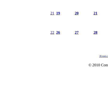
21
19
20
21
22
26
27
28
JEvents 
© 2010 Con