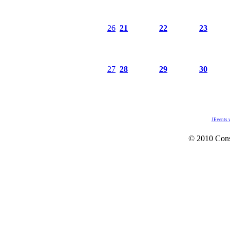
26
21
22
23
27
28
29
30
JEvents 
© 2010 Con