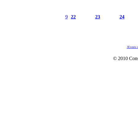
9
22
23
24
JEvents 
© 2010 Con